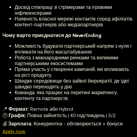
Досвід співпраці зі стрімерами та ігровими
інфлюенсерами.
Наявність власної мережі контактів серед афіліатів,
контент-партнерів або медіапартнерів.
Чому варто приєднатися до NeverEnding:
Можливість будувати партнерський напрям з нуля і
впливати на його масштабування.
Робота з міжнародними ринками та великими
партнерськими екосистемами.
Пряма участь у створенні кампаній, які впливають
на ріст продукту.
Швидке середовище без зайвої бюрократії, де ідеї
швидко переходять у дію.
Команда, яка працює на перетині маркетингу,
контенту та партнерств.
📍
Формат:
Remote або Hybrid
🕐
Графік:
Повна зайнятість | 40 год/тиждень | 5/2
💰
Зарплата:
Конкурентна - обговорюється + бонуси
Apply now